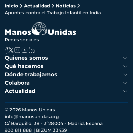
Ruta
Inicio
Actualidad
Noticias
Apuntes contra el Trabajo Infantil en India
de
navegación
Redes sociales
Navegación
Quienes somos
principal
Qué hacemos
Dónde trabajamos
Colabora
Actualidad
Información
© 2026 Manos Unidas
de
info@manosunidas.org
contacto
C/ Barquillo, 38 - 3º28004 - Madrid, España
900 811 888
BIZUM 33439