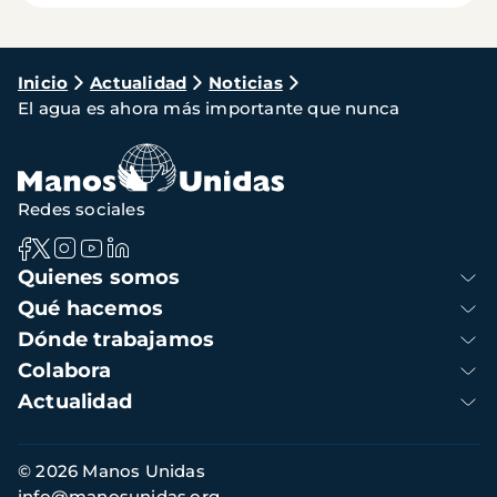
Ruta
Inicio
Actualidad
Noticias
El agua es ahora más importante que nunca
de
navegación
Redes sociales
Navegación
Quienes somos
principal
Qué hacemos
Dónde trabajamos
Colabora
Actualidad
Información
© 2026 Manos Unidas
de
info@manosunidas.org