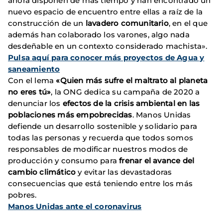
ahora disponen de más tiempo y han encontrado un
nuevo espacio de encuentro entre ellas a raíz de la
construcción de un
lavadero comunitario
, en el que
además han colaborado los varones, algo nada
desdeñable en un contexto considerado machista».
Pulsa aquí para conocer más proyectos de Agua y
saneamiento
Con el lema
«Quien más sufre el maltrato al planeta
no eres tú»
, la ONG dedica su campaña de 2020 a
denunciar los
efectos de la crisis ambiental en las
poblaciones más empobrecidas
. Manos Unidas
defiende un desarrollo sostenible y solidario para
todas las personas y recuerda que todos somos
responsables de modificar nuestros modos de
producción y consumo para
frenar el avance del
cambio climático
y evitar las devastadoras
consecuencias que está teniendo entre los más
pobres.
Manos Unidas ante el coronavirus