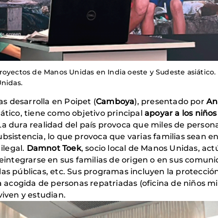
royectos de Manos Unidas en India oeste y Sudeste asiático.
Unidas.
 desarrolla en Poipet (
Camboya
), presentado por
An
ático, tiene como objetivo principal
apoyar a los niños
 La dura realidad del país provoca que miles de persona
ubsistencia, lo que provoca que varias familias sean e
ilegal.
Damnot Toek
, socio local de Manos Unidas, ac
reintegrarse en sus familias de origen o en sus comuni
las públicas, etc. Sus programas incluyen la protecció
la acogida de personas repatriadas (oficina de niños mi
viven y estudian.