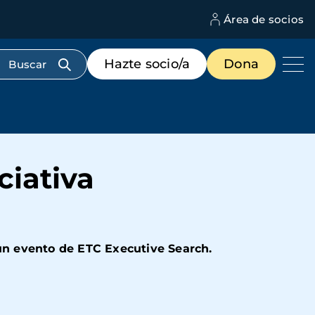
Área de socios
M
d
c
Menú
Hazte socio/a
Dona
d
de
us
destacados
cabecera
ciativa
 un evento de ETC Executive Search.