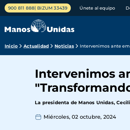
Pasar
Menú
900 811 888
BIZUM 33439
Únete al equipo
D
al
principal
contenido
principal
Ruta
Inicio
Actualidad
Noticias
Intervenimos ante emp
de
navegación
Intervenimos an
"Transformando
La presidenta de Manos Unidas, Cecili
Miércoles, 02 octubre, 2024