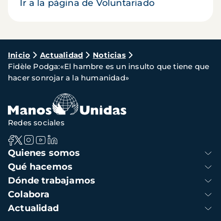
Ir a la página de Voluntariado
Ruta
Inicio
Actualidad
Noticias
Fidèle Podga:«El hambre es un insulto que tiene que
de
hacer sonrojar a la humanidad»
navegación
Redes sociales
Navegación
Quienes somos
principal
Qué hacemos
Dónde trabajamos
Colabora
Actualidad