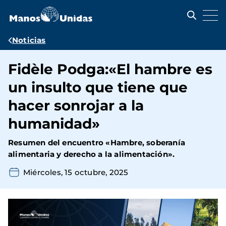
Pasar
al
contenido
principal
Ruta
Noticias
de
Fidèle Podga:«El hambre es
navegación
un insulto que tiene que
hacer sonrojar a la
humanidad»
Resumen del encuentro «Hambre, soberanía
alimentaria y derecho a la alimentación».
Miércoles, 15 octubre, 2025