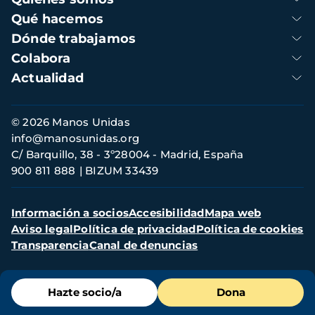
principal
Qué hacemos
Dónde trabajamos
Colabora
Actualidad
Información
© 2026 Manos Unidas
de
info@manosunidas.org
contacto
C/ Barquillo, 38 - 3º28004 - Madrid, España
900 811 888
BIZUM 33439
Menú
Información a socios
Accesibilidad
Mapa web
secundario
Aviso legal
Política de privacidad
Política de cookies
Transparencia
Canal de denuncias
Menú
Hazte socio/a
Dona
de
destacados