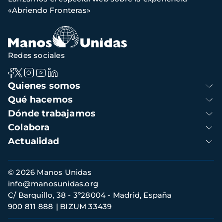
de
«Abriendo Fronteras»
navegación
Redes sociales
Navegación
Quienes somos
principal
Qué hacemos
Dónde trabajamos
Colabora
Actualidad
Información
© 2026 Manos Unidas
de
info@manosunidas.org
contacto
C/ Barquillo, 38 - 3º28004 - Madrid, España
900 811 888
BIZUM 33439