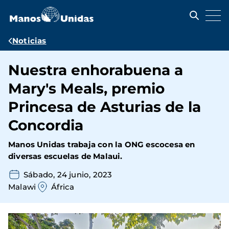
Pasar
al
contenido
principal
Ruta
Noticias
de
Nuestra enhorabuena a
navegación
Mary's Meals, premio
Princesa de Asturias de la
Concordia
Manos Unidas trabaja con la ONG escocesa en
diversas escuelas de Malaui.
Sábado, 24 junio, 2023
Malawi
África