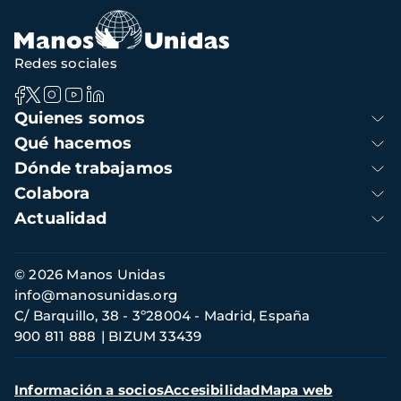
navegación
Redes sociales
Navegación
Quienes somos
principal
Qué hacemos
Dónde trabajamos
Colabora
Actualidad
Información
© 2026 Manos Unidas
de
info@manosunidas.org
contacto
C/ Barquillo, 38 - 3º28004 - Madrid, España
900 811 888
BIZUM 33439
Menú
Información a socios
Accesibilidad
Mapa web