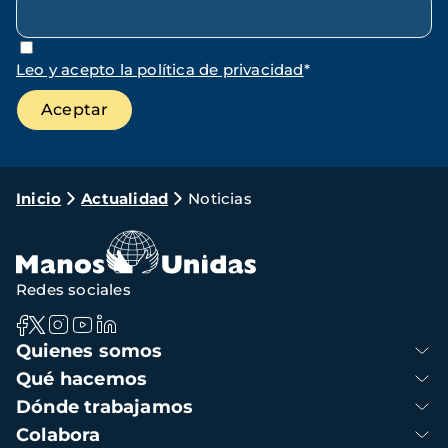
Leo y acepto la política de privacidad
*
Ruta
Inicio
Actualidad
Noticias
de
navegación
Redes sociales
Navegación
Quienes somos
principal
Qué hacemos
Dónde trabajamos
Colabora