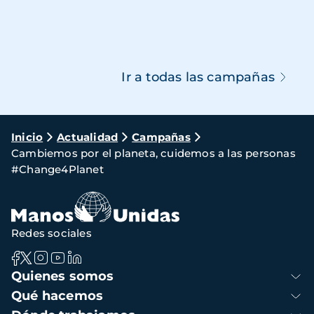
Ir a todas las campañas
Ruta
Inicio
Actualidad
Campañas
Cambiemos por el planeta, cuidemos a las personas
de
#Change4Planet
navegación
Redes sociales
Navegación
Quienes somos
principal
Qué hacemos