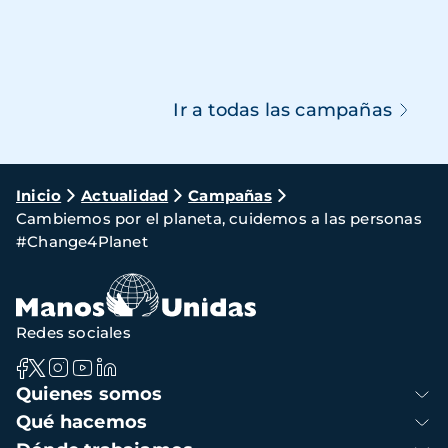
Ir a todas las campañas
Ruta
Inicio
Actualidad
Campañas
Cambiemos por el planeta, cuidemos a las personas
de
#Change4Planet
navegación
Redes sociales
Navegación
Quienes somos
principal
Qué hacemos