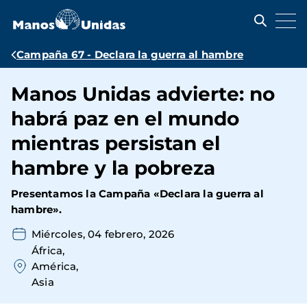
Pasar
al
contenido
principal
Ruta
Campaña 67 - Declara la guerra al hambre
de
Manos Unidas advierte: no
navegación
habrá paz en el mundo
mientras persistan el
hambre y la pobreza
Presentamos la Campaña «Declara la guerra al
hambre».
Miércoles, 04 febrero, 2026
África
América
Asia