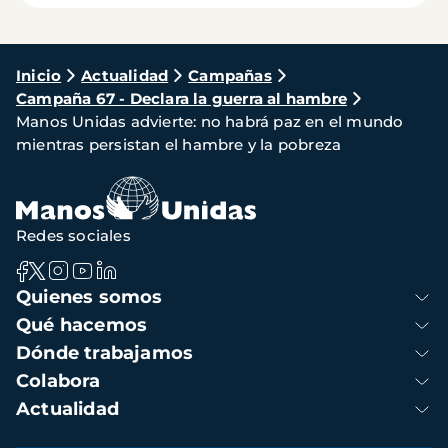
Ruta
Inicio
Actualidad
Campañas
Campaña 67 - Declara la guerra al hambre
de
Manos Unidas advierte: no habrá paz en el mundo
navegación
mientras persistan el hambre y la pobreza
Redes sociales
Navegación
Quienes somos
principal
Qué hacemos
Dónde trabajamos
Colabora
Actualidad