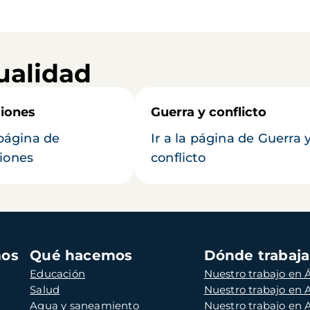
ualidad
iones
Guerra y conflicto
 página de
Ir a la página de Guerra 
iones
conflicto
mos
Qué hacemos
Dónde trabaj
Educación
Nuestro trabajo en Á
Salud
Nuestro trabajo en
Agua y saneamiento
Nuestro trabajo en 