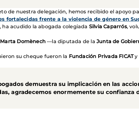
eto de nuestra delegación, hemos recibido el apoyo p
s fortalecidas frente a la violencia de género en Su
, ha acudido la abogada colegiada
Silvia Caparrós
, vo
e
Marta Domènech
—la diputada de la
Junta de Gobier
bieron su cheque fueron la
Fundación Privada FICAT
y
Abogados demuestra su implicación en las acci
idas, agradecemos enormemente su confianza d