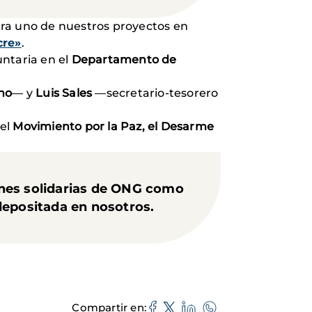
ara uno de nuestros proyectos en
cre»
.
luntaria en el
Departamento de
no
— y
Luis Sales
—secretario-tesorero
 el
Movimiento por la Paz, el Desarme
ones solidarias de ONG como
epositada en nosotros.
Compartir en