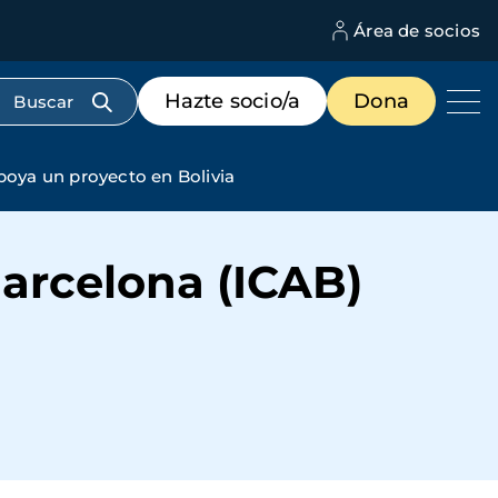
Área de socios
M
d
c
Menú
Hazte socio/a
Dona
d
de
us
destacados
cabecera
apoya un proyecto en Bolivia
Barcelona (ICAB)