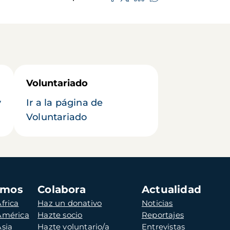
Voluntariado
y
Ir a la página de
Voluntariado
amos
Colabora
Actualidad
frica
Haz un donativo
Noticias
 América
Hazte socio
Reportajes
Asia
Hazte voluntario/a
Entrevistas