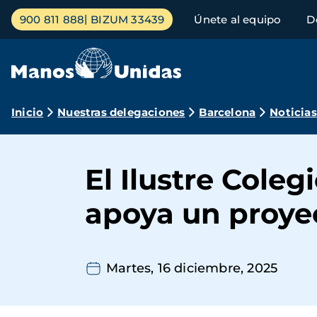
Pasar
Menú
900 811 888
BIZUM 33439
Únete al equipo
D
al
principal
contenido
principal
Ruta
Inicio
Nuestras delegaciones
Barcelona
Noticias
de
navegación
El Ilustre Cole
apoya un proyec
Martes, 16 diciembre, 2025