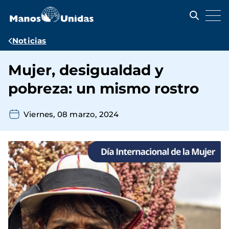
Pasar
al
contenido
principal
Ruta
Noticias
de
Mujer, desigualdad y
navegación
pobreza: un mismo rostro
Viernes, 08 marzo, 2024