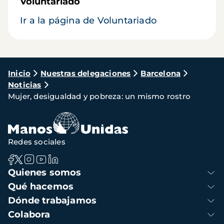
Voluntariado
Ir a la página de Voluntariado
Ruta
Inicio
Nuestras delegaciones
Barcelona
Noticias
de
Mujer, desigualdad y pobreza: un mismo rostro
navegación
Redes sociales
Navegación
Quienes somos
principal
Qué hacemos
Dónde trabajamos
Colabora