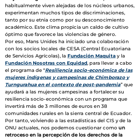
habitualmente viven alejadas de los núcleos urbanos,
experimentan muchos tipos de discriminaciones,
tanto por su etnia como por su desconocimiento
académico. Este clima propicia un caldo de cultivo
óptimo que favorece las violencias de género.
Por eso, Mans Unides ha iniciado una colaboración
con los socios locales de CESA (Central Ecuatoriana
de Servicios Agrícolas), la
Fundación Maquita
y la
Fundación Nosotras con Equidad
, para llevar a cabo
el programa de “
Resiliencia socio-económica de las
mujeres indígenas y campesinas de Chimborazo y
Turngurahua en el contexto de post-pandemia
” que
ayudará a las mujeres campesinas a fortalecer su
resiliencia socio-económica con un programa que
invertirá más de 3 millones de euros en 38
comunidades rurales en la sierra central de Ecuador.
Por tanto, volviendo a las estadísticas del CIS y de la
ONU actuales, nos podemos cuestionar como
un
retroceso en la percepción de los derechos de la