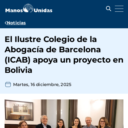
Pasar
al
contenido
principal
Ruta
Noticias
de
El Ilustre Colegio de la
navegación
Abogacía de Barcelona
(ICAB) apoya un proyecto en
Bolivia
Martes, 16 diciembre, 2025