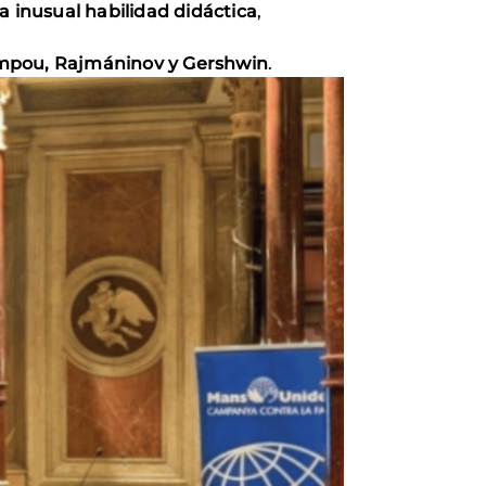
 inusual habilidad didáctica
,
mpou, Rajmáninov y Gershwin
.