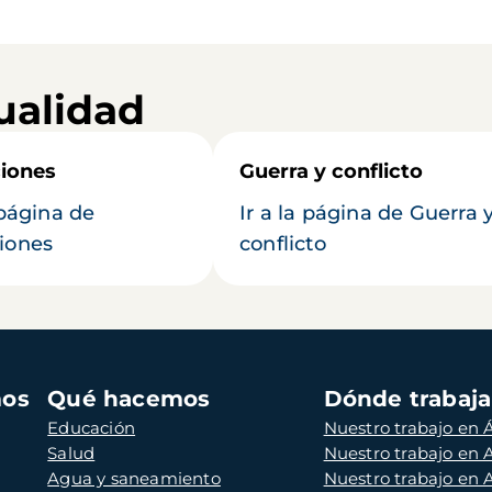
ualidad
iones
Guerra y conflicto
 página de
Ir a la página de Guerra 
iones
conflicto
mos
Qué hacemos
Dónde trabaj
Educación
Nuestro trabajo en Á
Salud
Nuestro trabajo en
Agua y saneamiento
Nuestro trabajo en 