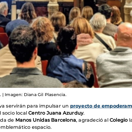
o. | Imagen: Diana Gil Plasencia.
iva servirán para impulsar un
proyecto de empoderam
l socio local
Centro Juana Azurduy
.
ada de
Manos Unidas Barcelona
, ​​agradeció al
Colegio
l
emblemático espacio.