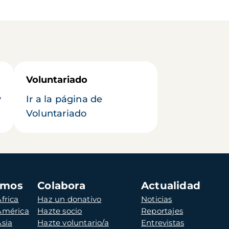
Voluntariado
y
Ir a la página de
Voluntariado
amos
Colabora
Actualidad
frica
Haz un donativo
Noticias
 América
Hazte socio
Reportajes
Asia
Hazte voluntario/a
Entrevistas