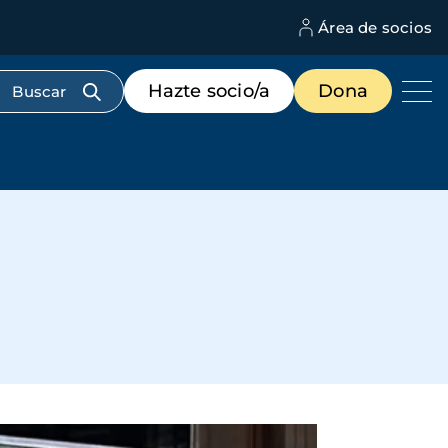
Área de socios
M
d
c
Menú
Hazte socio/a
Dona
d
de
us
destacados
cabecera