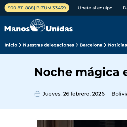
Pasar
Menú
900 811 888
BIZUM 33439
Únete al equipo
D
al
principal
contenido
principal
Ruta
Inicio
Nuestras delegaciones
Barcelona
Noticias
de
navegación
Noche mágica e
Jueves, 26 febrero, 2026
Bolivi