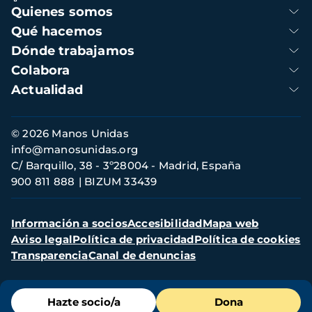
Navegación
Quienes somos
principal
Qué hacemos
Dónde trabajamos
Colabora
Actualidad
Información
© 2026 Manos Unidas
de
info@manosunidas.org
contacto
C/ Barquillo, 38 - 3º28004 - Madrid, España
900 811 888
BIZUM 33439
Menú
Información a socios
Accesibilidad
Mapa web
secundario
Aviso legal
Política de privacidad
Política de cookies
Transparencia
Canal de denuncias
Menú
Hazte socio/a
Dona
de