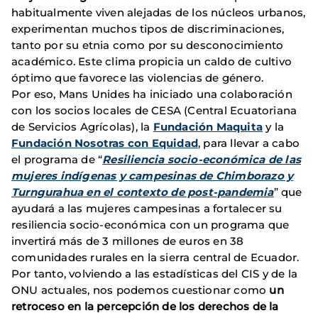
habitualmente viven alejadas de los núcleos urbanos,
experimentan muchos tipos de discriminaciones,
tanto por su etnia como por su desconocimiento
académico. Este clima propicia un caldo de cultivo
óptimo que favorece las violencias de género.
Por eso, Mans Unides ha iniciado una colaboración
con los socios locales de CESA (Central Ecuatoriana
de Servicios Agrícolas), la
Fundación Maquita
y la
Fundación Nosotras con Equidad
, para llevar a cabo
el programa de “
Resiliencia socio-económica de las
mujeres indígenas y campesinas de Chimborazo y
Turngurahua en el contexto de post-pandemia
” que
ayudará a las mujeres campesinas a fortalecer su
resiliencia socio-económica con un programa que
invertirá más de 3 millones de euros en 38
comunidades rurales en la sierra central de Ecuador.
Por tanto, volviendo a las estadísticas del CIS y de la
ONU actuales, nos podemos cuestionar como
un
retroceso en la percepción de los derechos de la