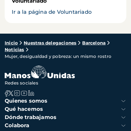
Voluntariado
Ir a la página de Voluntariado
Ruta
Inicio
Nuestras delegaciones
Barcelona
Noticias
de
Mujer, desigualdad y pobreza: un mismo rostro
navegación
Redes sociales
Navegación
Quienes somos
principal
Qué hacemos
Dónde trabajamos
Colabora