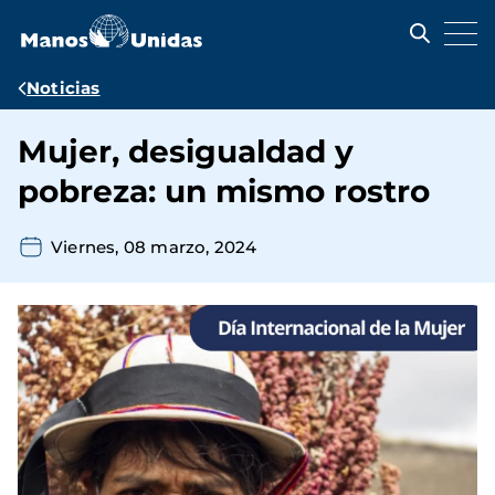
Pasar
al
contenido
principal
Ruta
Noticias
de
Mujer, desigualdad y
navegación
pobreza: un mismo rostro
Viernes, 08 marzo, 2024