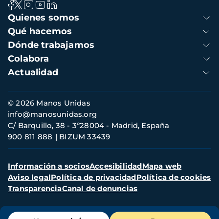
Navegación
Quienes somos
principal
Qué hacemos
Dónde trabajamos
Colabora
Actualidad
Información
© 2026 Manos Unidas
de
info@manosunidas.org
contacto
C/ Barquillo, 38 - 3º28004 - Madrid, España
900 811 888
BIZUM 33439
Menú
Información a socios
Accesibilidad
Mapa web
secundario
Aviso legal
Política de privacidad
Política de cookies
Transparencia
Canal de denuncias
Menú