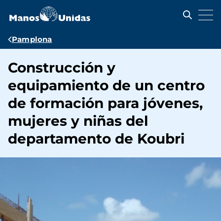
Pasar
al
contenido
principal
Ruta
Pamplona
de
Construcción y
navegación
equipamiento de un centro
de formación para jóvenes,
mujeres y niñas del
departamento de Koubri