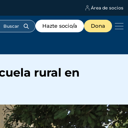
Área de socios
M
d
c
Menú
Hazte socio/a
Dona
d
de
us
destacados
cabecera
cuela rural en