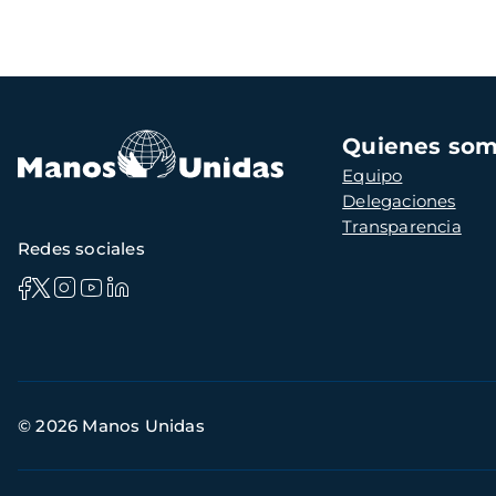
Navegación
Quienes so
principal
Equipo
Delegaciones
Transparencia
Redes sociales
Información
© 2026 Manos Unidas
de
contacto