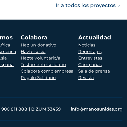
Ir a todos los proyectos
amos
Colabora
Actualidad
frica
Haz un donativo
Noticias
 América
Hazte socio
Reportajes
Asia
Hazte voluntario/a
Entrevistas
 España
Testamento solidario
Campañas
Colabora como empresa
Sala de prensa
Regalo Solidario
Revista
900 811 888
BIZUM 33439
info@manosunidas.org