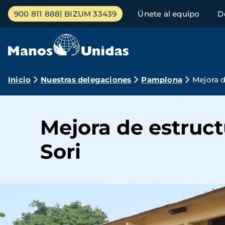
Pasar
Menú
900 811 888
BIZUM 33439
Únete al equipo
D
al
principal
contenido
principal
Ruta
Inicio
Nuestras delegaciones
Pamplona
Mejora d
de
navegación
Mejora de estruct
Sori