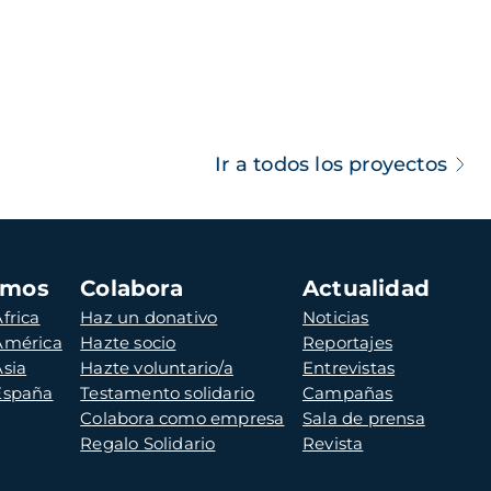
Ir a todos los proyectos
amos
Colabora
Actualidad
frica
Haz un donativo
Noticias
 América
Hazte socio
Reportajes
Asia
Hazte voluntario/a
Entrevistas
 España
Testamento solidario
Campañas
Colabora como empresa
Sala de prensa
Regalo Solidario
Revista