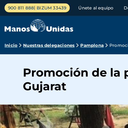
Pasar
Menú
900 811 888
BIZUM 33439
Únete al equipo
D
al
principal
contenido
principal
Ruta
Inicio
Nuestras delegaciones
Pamplona
Promoci
de
navegación
Promoción de la 
Gujarat