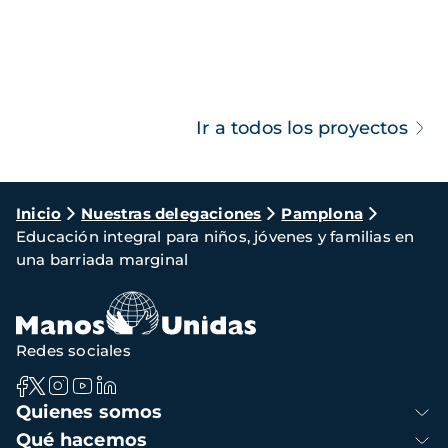
Ir a todos los proyectos
Ruta
Inicio
Nuestras delegaciones
Pamplona
Educación integral para niños, jóvenes y familias en
de
una barriada marginal
navegación
Redes sociales
Navegación
Quienes somos
principal
Qué hacemos