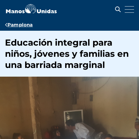
Pasar
al
contenido
principal
Ruta
Pamplona
de
Educación integral para
navegación
niños, jóvenes y familias en
una barriada marginal