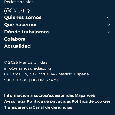
Redes sociales
Navegación
Quienes somos
principal
Qué hacemos
Dónde trabajamos
Colabora
Actualidad
Información
© 2026 Manos Unidas
de
info@manosunidas.org
contacto
C/ Barquillo, 38 - 3º28004 - Madrid, España
900 811 888
BIZUM 33439
Menú
Información a socios
Accesibilidad
Mapa web
secundario
Aviso legal
Política de privacidad
Política de cookies
Transparencia
Canal de denuncias