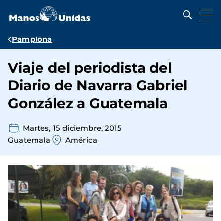
Pasar
al
contenido
principal
Ruta
Pamplona
de
Viaje del periodista del
navegación
Diario de Navarra Gabriel
González a Guatemala
Martes, 15 diciembre, 2015
Guatemala
América