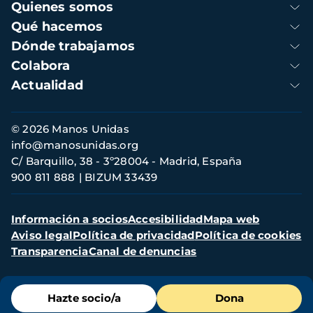
Navegación
Quienes somos
principal
Qué hacemos
Dónde trabajamos
Colabora
Actualidad
Información
© 2026 Manos Unidas
de
info@manosunidas.org
contacto
C/ Barquillo, 38 - 3º28004 - Madrid, España
900 811 888
BIZUM 33439
Menú
Información a socios
Accesibilidad
Mapa web
secundario
Aviso legal
Política de privacidad
Política de cookies
Transparencia
Canal de denuncias
Menú
Hazte socio/a
Dona
de