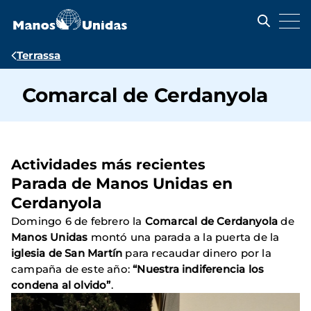
Pasar
al
contenido
principal
Ruta
Terrassa
de
Comarcal de Cerdanyola
navegación
Actividades más recientes
Parada de Manos Unidas en
Cerdanyola
Domingo 6 de febrero la
Comarcal de Cerdanyola
de
Manos Unidas
montó una parada a la puerta de la
iglesia de San Martín
para recaudar dinero por la
campaña de este año:
“Nuestra indiferencia los
condena al olvido”
.