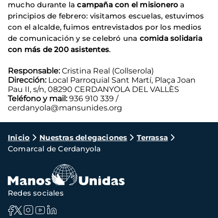
mucho durante la
campaña con el misionero
a
principios de febrero: visitamos escuelas, estuvimos
con el alcalde, fuimos entrevistados por los medios
de comunicación y se celebró una
comida solidaria
con más de 200 asistentes
.
Responsable:
Cristina Real (Collserola)
Dirección:
Local Parroquial Sant Martí, Plaça Joan
Pau II, s/n, 08290 CERDANYOLA DEL VALLÈS
Teléfono y mail:
936 910 339 /
cerdanyola@mansunides.org
Ruta
Inicio
Nuestras delegaciones
Terrassa
Comarcal de Cerdanyola
de
navegación
Redes sociales