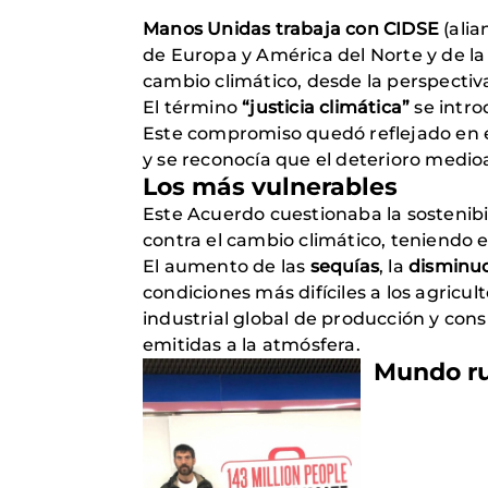
Manos Unidas trabaja con
CIDSE
(alia
de Europa y América del Norte y de 
cambio climático, desde la perspectiv
El término
“justicia climática”
se intro
Este compromiso quedó reflejado en 
y se reconocía que el deterioro medi
Los más vulnerables
Este Acuerdo cuestionaba la sostenib
contra el cambio climático, teniendo 
El aumento de las
sequías
, la
disminuci
condiciones más difíciles a los agric
industrial global de producción y cons
emitidas a la atmósfera.
Mun
do r