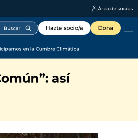
Área de socios
M
d
c
Menú
Hazte socio/a
Dona
d
de
us
destacados
cabecera
rticipamos en la Cumbre Climática
Común”: así
a