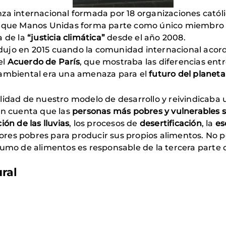
nza internacional formada por 18 organizaciones católi
la que Manos Unidas forma parte como único miembro 
a de la
“justicia climática”
desde el año 2008.
dujo en 2015 cuando la comunidad internacional acord
el
Acuerdo de París
, que mostraba las diferencias entr
oambiental era una amenaza para el
futuro del planet
ilidad de nuestro modelo de desarrollo y reivindicaba
en cuenta que las
personas más pobres y vulnerables s
ón de las lluvias
, los procesos de
desertificación
, la
es
ultores pobres para producir sus propios alimentos. N
umo de alimentos es responsable de la tercera parte d
ural