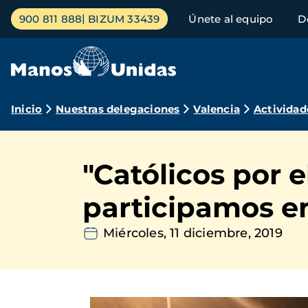
Pasar
Menú
900 811 888
BIZUM 33439
Únete al equipo
D
al
principal
contenido
principal
Ruta
Inicio
Nuestras delegaciones
Valencia
Actividad
de
navegación
"Católicos por 
participamos e
Miércoles, 11 diciembre, 2019