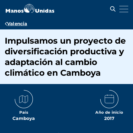
Pasar
al
contenido
principal
Ruta
Valencia
de
Impulsamos un proyecto de
navegación
diversificación productiva y
adaptación al cambio
climático en Camboya
País
Año de inicio
Camboya
2017