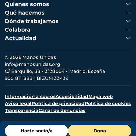
Navegación
Quienes somos
principal
Qué hacemos
Dónde trabajamos
Colabora
Actualidad
Información
© 2026 Manos Unidas
de
info@manosunidas.org
contacto
C/ Barquillo, 38 - 3º28004 - Madrid, España
900 811 888
BIZUM 33439
Menú
Información a socios
Accesibilidad
Mapa web
secundario
Aviso legal
Política de privacidad
Política de cookies
Transparencia
Canal de denuncias
Menú
Hazte socio/a
Dona
de