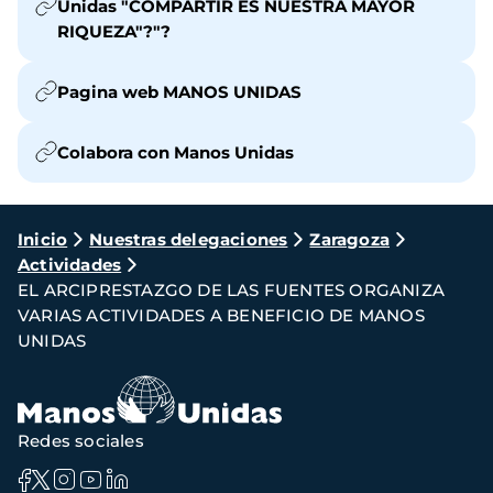
Unidas "COMPARTIR ES NUESTRA MAYOR
RIQUEZA"?"?
Pagina web MANOS UNIDAS
Colabora con Manos Unidas
Ruta
Inicio
Nuestras delegaciones
Zaragoza
Actividades
de
EL ARCIPRESTAZGO DE LAS FUENTES ORGANIZA
navegación
VARIAS ACTIVIDADES A BENEFICIO DE MANOS
UNIDAS
Redes sociales