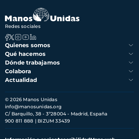
navegación
Redes sociales
Navegación
Quienes somos
principal
Qué hacemos
Dónde trabajamos
Colabora
Actualidad
Información
© 2026 Manos Unidas
de
info@manosunidas.org
contacto
C/ Barquillo, 38 - 3º28004 - Madrid, España
900 811 888
BIZUM 33439
Menú