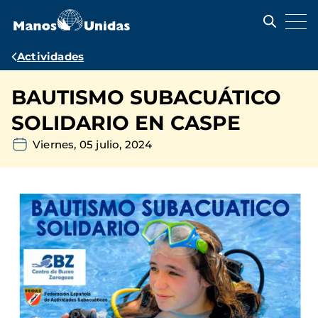
Pasar
al
contenido
principal
Ruta
Actividades
de
BAUTISMO SUBACUÁTICO
navegación
SOLIDARIO EN CASPE
Viernes, 05 julio, 2024