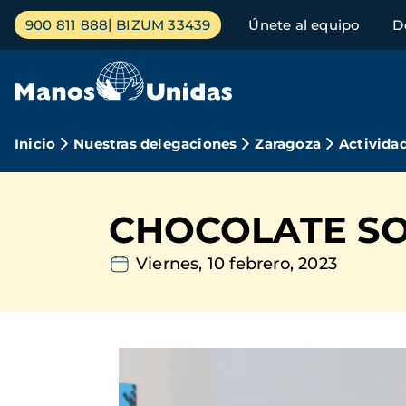
Pasar
Menú
900 811 888
BIZUM 33439
Únete al equipo
D
al
principal
contenido
principal
Ruta
Inicio
Nuestras delegaciones
Zaragoza
Activida
de
navegación
CHOCOLATE SO
Viernes, 10 febrero, 2023