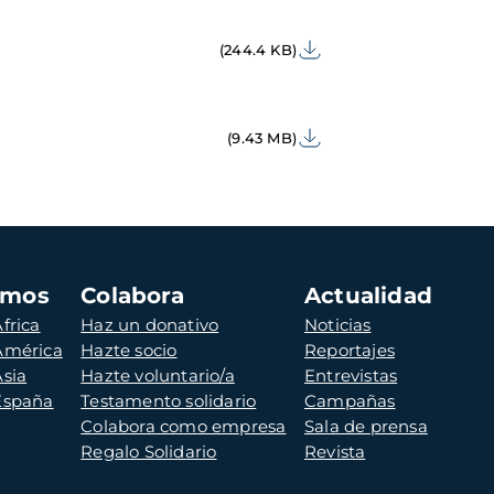
(244.4 KB)
(9.43 MB)
amos
Colabora
Actualidad
frica
Haz un donativo
Noticias
 América
Hazte socio
Reportajes
Asia
Hazte voluntario/a
Entrevistas
 España
Testamento solidario
Campañas
Colabora como empresa
Sala de prensa
Regalo Solidario
Revista