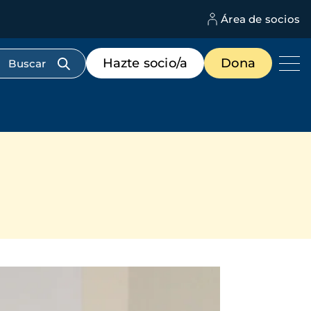
Área de socios
M
d
c
Menú
Hazte socio/a
Dona
d
de
us
destacados
cabecera