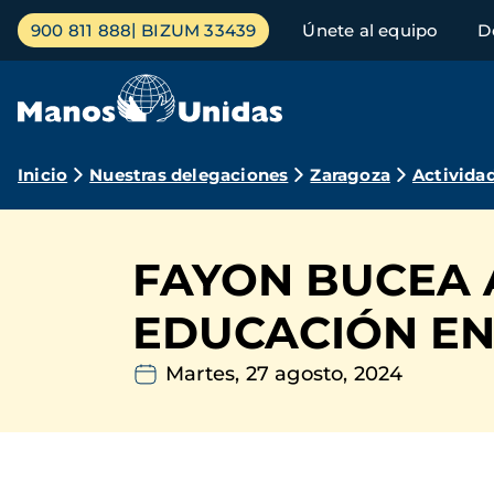
Pasar
Menú
900 811 888
BIZUM 33439
Únete al equipo
D
al
principal
contenido
principal
Ruta
Inicio
Nuestras delegaciones
Zaragoza
Activida
de
navegación
FAYON BUCEA 
EDUCACIÓN E
Martes, 27 agosto, 2024