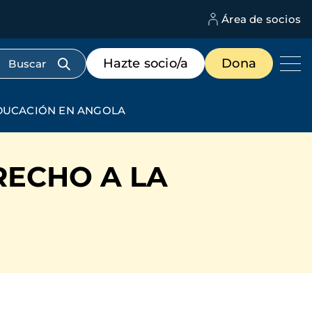
Área de socios
M
d
c
Menú
Hazte socio/a
Dona
d
de
us
destacados
cabecera
EDUCACIÓN EN ANGOLA
RECHO A LA