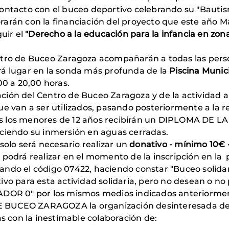
ontacto con el buceo deportivo celebrando su "Bautis
rarán con la financiación del proyecto que este año 
uir el
"Derecho a la educación para la infancia en zo
entro de Buceo Zaragoza acompañarán a todas las per
rá lugar en la sonda más profunda de la
Piscina Munic
00 a 20,00 horas.
ión del Centro de Buceo Zaragoza y de la actividad a
e van a ser utilizados, pasando posteriormente a la re
 todos los menores de 12 años recibirán un DIPLOMA 
endo su inmersión en aguas cerradas.
 solo será necesario realizar un
donativo - mínimo 10€ 
e podrá realizar en el momento de la inscripción en la
ndo el código 07422, haciendo constar "Buceo solidar
vo para esta actividad solidaria, pero no desean o no p
EADOR 0" por los mismos medios indicados anteriorme
BUCEO ZARAGOZA la organización desinteresada de est
con la inestimable colaboración de: