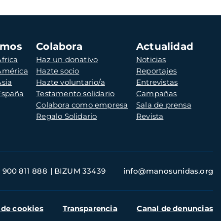
amos
Colabora
Actualidad
frica
Haz un donativo
Noticias
 América
Hazte socio
Reportajes
Asia
Hazte voluntario/a
Entrevistas
 España
Testamento solidario
Campañas
Colabora como empresa
Sala de prensa
Regalo Solidario
Revista
900 811 888
BIZUM 33439
info@manosunidas.org
 de cookies
Transparencia
Canal de denuncias