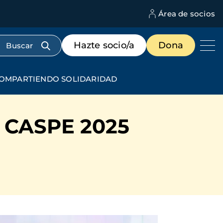
Área de socios
M
d
c
Menú
Hazte socio/a
Dona
d
de
us
destacados
cabecera
 COMPARTIENDO SOLIDARIDAD
 CASPE 2025