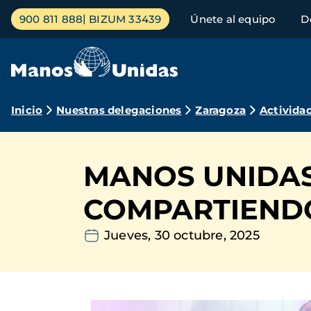
Pasar
Menú
900 811 888
BIZUM 33439
Únete al equipo
D
al
principal
contenido
principal
Ruta
Inicio
Nuestras delegaciones
Zaragoza
Activida
de
navegación
MANOS UNIDAS
COMPARTIEND
Jueves, 30 octubre, 2025