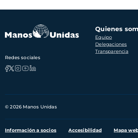
Navegación
Quienes so
principal
Equipo
Delegaciones
Transparencia
Redes sociales
Información
© 2026 Manos Unidas
de
contacto
Menú
Información a socios
Accesibilidad
Mapa we
secundario