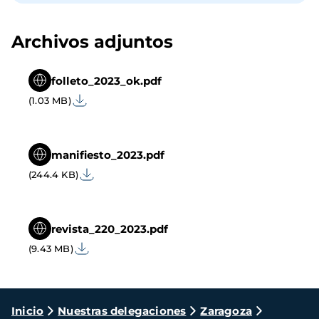
Archivos adjuntos
folleto_2023_ok.pdf
(1.03 MB)
manifiesto_2023.pdf
(244.4 KB)
revista_220_2023.pdf
(9.43 MB)
Ruta
Inicio
Nuestras delegaciones
Zaragoza