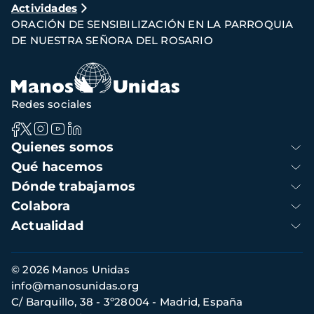
Actividades
de
ORACIÓN DE SENSIBILIZACIÓN EN LA PARROQUIA
navegación
DE NUESTRA SEÑORA DEL ROSARIO
Redes sociales
Navegación
Quienes somos
principal
Qué hacemos
Dónde trabajamos
Colabora
Actualidad
Información
© 2026 Manos Unidas
de
info@manosunidas.org
contacto
C/ Barquillo, 38 - 3º28004 - Madrid, España