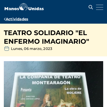
Pasar
al
contenido
principal
Ruta
Actividades
de
TEATRO SOLIDARIO "EL
navegación
ENFERMO IMAGINARIO"
Lunes, 06 marzo, 2023