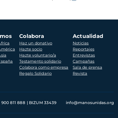
amos
Colabora
Actualidad
frica
Haz un donativo
Noticias
 América
Hazte socio
Reportajes
Asia
Hazte voluntario/a
Entrevistas
 España
Testamento solidario
Campañas
Colabora como empresa
Sala de prensa
Regalo Solidario
Revista
900 811 888
BIZUM 33439
info@manosunidas.org