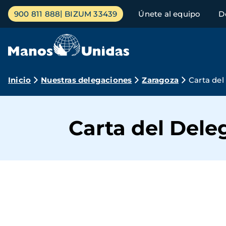
Pasar
Menú
900 811 888
BIZUM 33439
Únete al equipo
D
al
principal
contenido
principal
Ruta
Inicio
Nuestras delegaciones
Zaragoza
Carta de
de
navegación
Carta del Del