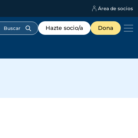
Área de socios
M
d
c
Menú
Hazte socio/a
Dona
d
de
us
destacados
cabecera