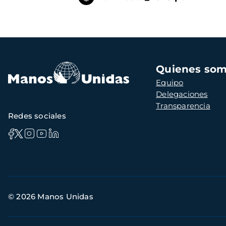
Navegación
Quienes so
principal
Equipo
Delegaciones
Transparencia
Redes sociales
Información
© 2026 Manos Unidas
de
contacto