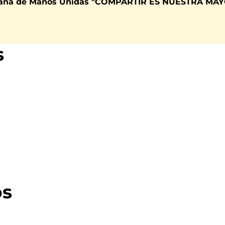
mpaña de Manos Unidas "COMPARTIR ES NUESTRA MA
s
os