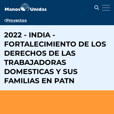
Pasar
al
contenido
principal
Ruta
Proyectos
de
2022 - INDIA -
navegación
FORTALECIMIENTO DE LOS
DERECHOS DE LAS
TRABAJADORAS
DOMESTICAS Y SUS
FAMILIAS EN PATN