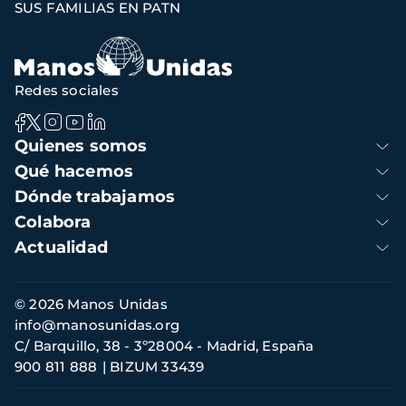
SUS FAMILIAS EN PATN
Redes sociales
Navegación
Quienes somos
principal
Qué hacemos
Dónde trabajamos
Colabora
Actualidad
Información
© 2026 Manos Unidas
de
info@manosunidas.org
contacto
C/ Barquillo, 38 - 3º28004 - Madrid, España
900 811 888
BIZUM 33439