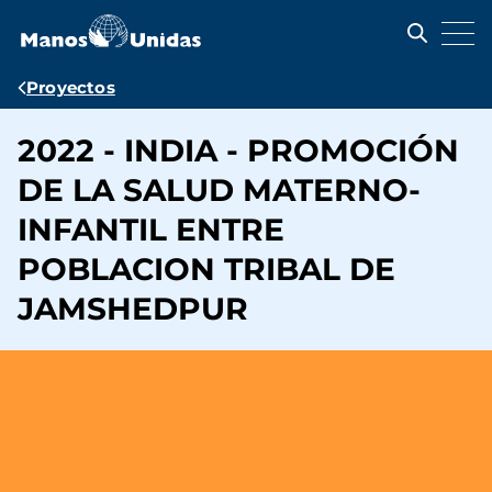
Pasar
al
contenido
principal
Ruta
Proyectos
de
2022 - INDIA - PROMOCIÓN
navegación
DE LA SALUD MATERNO-
INFANTIL ENTRE
POBLACION TRIBAL DE
JAMSHEDPUR