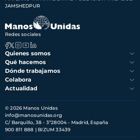
navegación
JAMSHEDPUR
Redes sociales
Navegación
Quienes somos
principal
Qué hacemos
Dónde trabajamos
Colabora
Actualidad
Información
© 2026 Manos Unidas
de
info@manosunidas.org
contacto
C/ Barquillo, 38 - 3º28004 - Madrid, España
900 811 888
BIZUM 33439