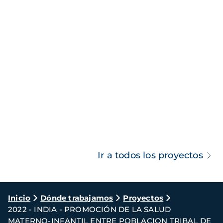
Ir a todos los proyectos
Ruta
Inicio
Dónde trabajamos
Proyectos
2022 - INDIA - PROMOCIÓN DE LA SALUD
de
MATERNO-INFANTIL ENTRE POBLACION TRIBAL DE