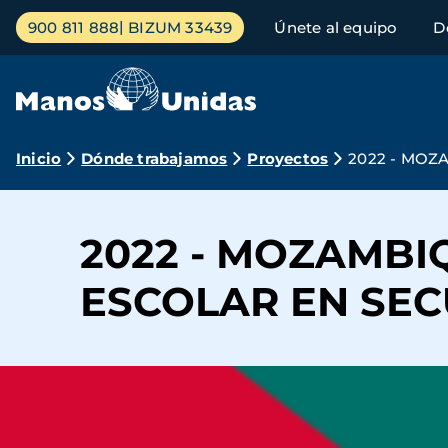
Pasar
Menú
900 811 888
BIZUM 33439
Únete al equipo
D
al
principal
contenido
principal
Ruta
Inicio
Dónde trabajamos
Proyectos
2022 - MOZ
de
navegación
2022 - MOZAMBI
ESCOLAR EN SEC