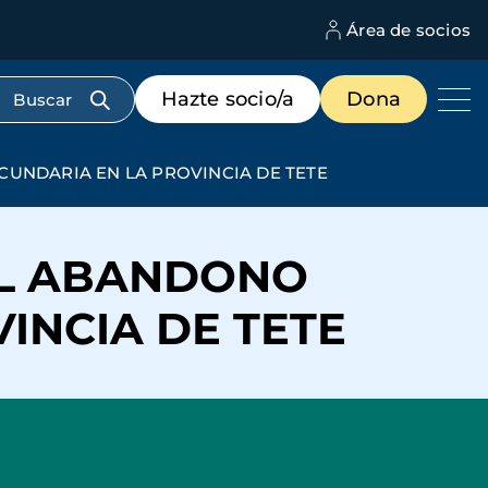
Área de socios
M
d
c
Menú
Hazte socio/a
Dona
d
de
us
destacados
cabecera
CUNDARIA EN LA PROVINCIA DE TETE
EL ABANDONO
INCIA DE TETE