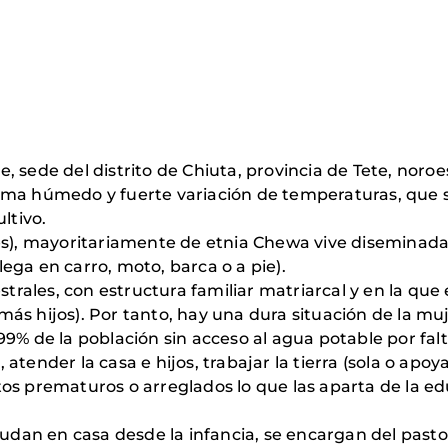
nje, sede del distrito de Chiuta, provincia de Tete, no
lima húmedo y fuerte variación de temperaturas, que
ltivo.
es), mayoritariamente de etnia Chewa vive diseminada e
llega en carro, moto, barca o a pie).
ales, con estructura familiar matriarcal y en la que e
ás hijos). Por tanto, hay una dura situación de la muj
99% de la población sin acceso al agua potable por fal
atender la casa e hijos, trabajar la tierra (sola o apo
os prematuros o arreglados lo que las aparta de la edu
yudan en casa desde la infancia, se encargan del pastor