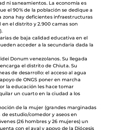
idad ni saneamientos. La economía es
que el 90% de la población se dedique a
a zona hay deficientes infraestructuras
d en el distrito y 2.900 camas son
).
arias de baja calidad educativa en el
 pueden acceder a la secundaria dada la
Fidei Donum venezolanos. Su llegada
encarga el distrito de Chiuta. Su
líneas de desarrollo: el acceso al agua
con apoyo de ONGS poner en marcha
or la educación les hace tomar
quilar un cuarto en la ciudad a los
romoción de la mujer (grandes marginadas
a de estudio/comedor y aseos en
 jóvenes (26 hombres y 26 mujeres) un
uenta con el aval y apoyo de la Diócesis