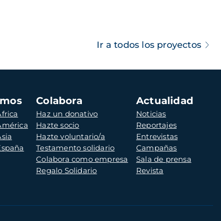
Ir a todos los proyectos
amos
Colabora
Actualidad
frica
Haz un donativo
Noticias
 América
Hazte socio
Reportajes
Asia
Hazte voluntario/a
Entrevistas
 España
Testamento solidario
Campañas
Colabora como empresa
Sala de prensa
Regalo Solidario
Revista