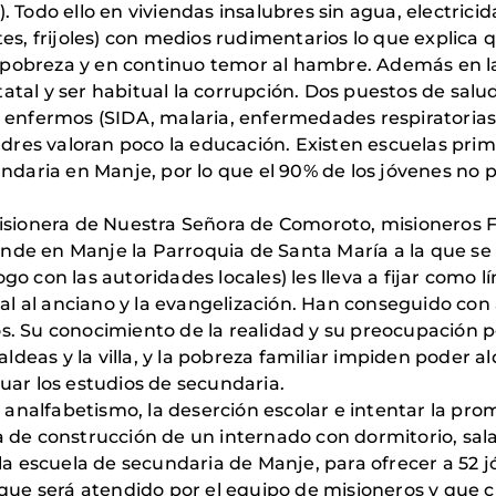
. Todo ello en viviendas insalubres sin agua, electric
es, frijoles) con medios rudimentarios lo que explica 
la pobreza y en continuo temor al hambre. Además en l
statal y ser habitual la corrupción. Dos puestos de salu
 enfermos (SIDA, malaria, enfermedades respiratorias
adres valoran poco la educación. Existen escuelas prim
undaria en Manje, por lo que el 90% de los jóvenes no
Misionera de Nuestra Señora de Comoroto, misioneros 
funde en Manje la Parroquia de Santa María a la que se 
logo con las autoridades locales) les lleva a fijar como 
gral al anciano y la evangelización. Han conseguido 
s. Su conocimiento de la realidad y su preocupación p
aldeas y la villa, y la pobreza familiar impiden poder al
uar los estudios de secundaria.
el analfabetismo, la deserción escolar e intentar la p
a de construcción de un internado con dormitorio, sal
 la escuela de secundaria de Manje, para ofrecer a 52
que será atendido por el equipo de misioneros y que c