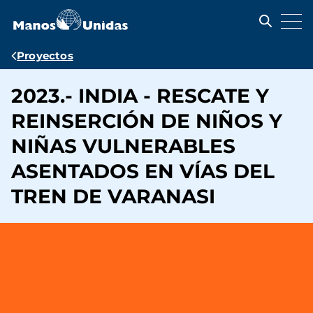
Pasar
al
contenido
principal
Ruta
Proyectos
de
2023.- INDIA - RESCATE Y
navegación
REINSERCIÓN DE NIÑOS Y
NIÑAS VULNERABLES
ASENTADOS EN VÍAS DEL
TREN DE VARANASI