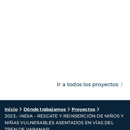
Ir a todos los proyectos
Ruta
Inicio
Dónde trabajamos
Proyectos
2023.- INDIA - RESCATE Y REINSERCIÓN DE NIÑOS Y
de
NIÑAS VULNERABLES ASENTADOS EN VÍAS DEL
navegación
TREN DE VARANASI