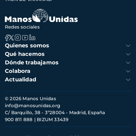
Redes sociales
Navegación
Quienes somos
principal
Qué hacemos
Dónde trabajamos
Colabora
Actualidad
Información
© 2026 Manos Unidas
de
info@manosunidas.org
contacto
C/ Barquillo, 38 - 3º28004 - Madrid, España
900 811 888
BIZUM 33439