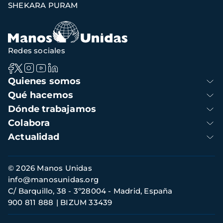
SHEKARA PURAM
Redes sociales
Navegación
Quienes somos
principal
Qué hacemos
Dónde trabajamos
Colabora
Actualidad
Información
© 2026 Manos Unidas
de
info@manosunidas.org
contacto
C/ Barquillo, 38 - 3º28004 - Madrid, España
900 811 888
BIZUM 33439