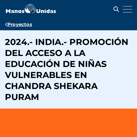
Pasar
al
contenido
principal
Ruta
Proyectos
de
2024.- INDIA.- PROMOCIÓN
navegación
DEL ACCESO A LA
EDUCACIÓN DE NIÑAS
VULNERABLES EN
CHANDRA SHEKARA
PURAM