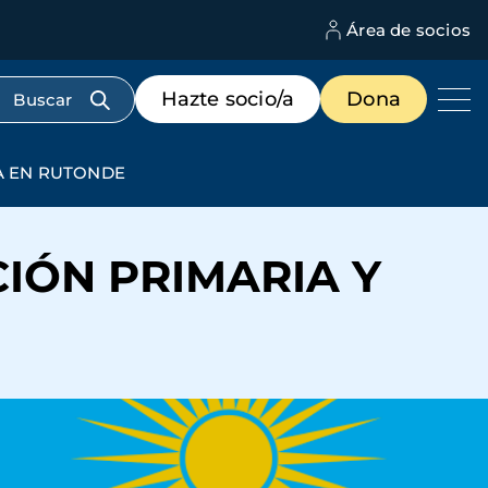
Área de socios
M
d
c
Menú
Hazte socio/a
Dona
d
de
us
destacados
cabecera
A EN RUTONDE
CIÓN PRIMARIA Y