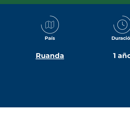
País
Duraci
Ruanda
1 añ