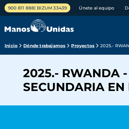
Pasar
Menú
900 811 888
BIZUM 33439
Únete al equipo
D
al
principal
contenido
principal
Ruta
Inicio
Dónde trabajamos
Proyectos
2025.- RWA
de
navegación
2025.- RWANDA 
SECUNDARIA EN