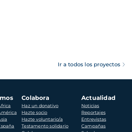
Ir a todos los proyectos
amos
Colabora
Actualidad
frica
Haz un donativo
Noticias
 América
Hazte socio
Reportajes
Asia
Hazte voluntario/a
Entrevistas
 España
Testamento solidario
Campañas