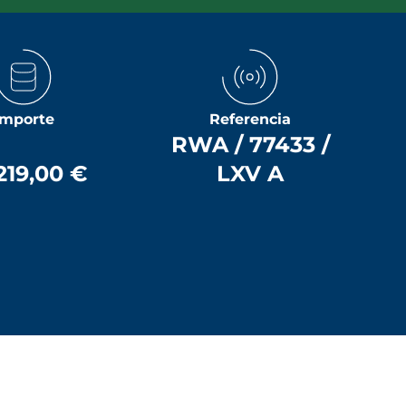
Importe
Referencia
RWA / 77433 /
219,00 €
LXV A