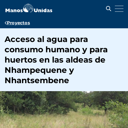
Pasar
al
contenido
principal
Ruta
Proyectos
de
Acceso al agua para
navegación
consumo humano y para
huertos en las aldeas de
Nhampequene y
Nhantsembene