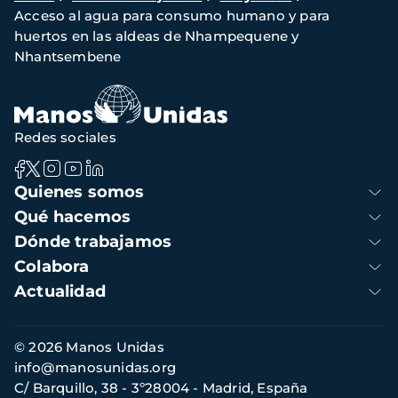
Acceso al agua para consumo humano y para
de
huertos en las aldeas de Nhampequene y
navegación
Nhantsembene
Redes sociales
Navegación
Quienes somos
principal
Qué hacemos
Dónde trabajamos
Colabora
Actualidad
Información
© 2026 Manos Unidas
de
info@manosunidas.org
contacto
C/ Barquillo, 38 - 3º28004 - Madrid, España