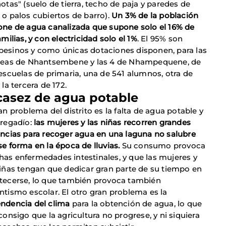
otas" (suelo de tierra, techo de paja y paredes de
 o palos cubiertos de barro).
Un 3% de la población
one de agua canalizada que supone solo el 16% de
amilias, y con electricidad solo el 1%
. El 95% son
esinos y como únicas dotaciones disponen, para las
deas de Nhantsembene y las 4 de Nhampequene, de
 escuelas de primaria, una de 541 alumnos, otra de
 la tercera de 172.
casez de agua potable
an problema del distrito es la falta de agua potable y
 regadío:
las mujeres y las niñas recorren grandes
ancias para recoger agua en una laguna no salubre
se forma en la época de lluvias.
Su consumo provoca
as enfermedades intestinales, y que las mujeres y
niñas tengan que dedicar gran parte de su tiempo en
tecerse, lo que también provoca también
ntismo escolar. El otro gran problema es la
ndencia del clima
para la obtención de agua, lo que
consigo que la agricultura no progrese, y ni siquiera