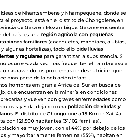
aldeas de Nhantsembene y Nhampequene, donde se
za el proyecto, está en el distrito de Chongolene, en
rovincia de Gaza en Mozambique. Gaza se encuentra
r del país, es una
región agrícola con pequeñas
otaciones familiares
(cacahuetes, mandioca, alubias,
 y algunas hortalizas),
todo ello pide lluvias
ientes y regulares
para garantizar la subsistencia. Si
 no ocurre -cada vez más frecuente-, el hambre asola
egión agravando los problemas de desnutrición que
ce gran parte de la población infantil.
os hombres emigran a África del Sur en busca de
ajo, que encuentran en la minería en condiciones
precarias y vuelven con graves enfermedades como
rculosis y Sida, dejando una
población de viudas y
fanos
. El distrito de Chongolone a 15 Km de Xai-Xai
a con 121.500 habitantes (31.102 familias).
oblación es muy joven, con el 44% por debajo de los
ños y mayoritariamente femenina (55%), habitan en