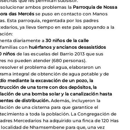
osechas que les permitan subsistir.
 solucionar ambos problemas la
Parroquia de Nossa
ora das Mercés
se puso en contacto con Manos
as. Esta parroquia, regentada por los padres
edarios, ya lleva tiempo en este país apoyando a la
ación:
imenta diariamente a
30 niños de la calle
 familias con
huérfanos y ancianos desasistidos
0 niños
de las escuelas del Barrio 2013 que sus
es no pueden atender (680 personas).
 resolver el problema del agua, elaboraron un
rama integral de obtención de agua potable y de
dío mediante la excavación de un pozo, la
trucción de una torre con dos depósitos, la
alación de una bomba solar y la canalización hasta
uentes de distribución.
Además, incluyeron la
alación de una cisterna para que garantice el
tecimiento a toda la población. La Congregación de
Padres Mercedarios ha adquirido una finca de 120 Has
a localidad de Nhamsembene para que, una vez