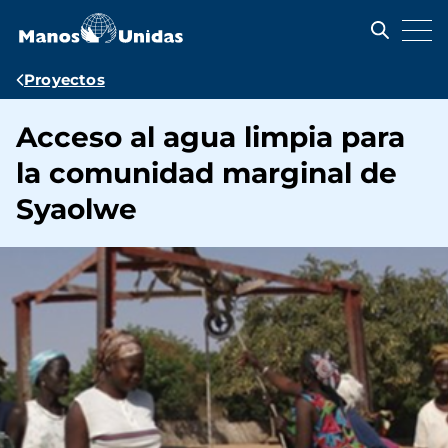
Pasar
al
contenido
principal
Ruta
Proyectos
de
Acceso al agua limpia para
navegación
la comunidad marginal de
Syaolwe