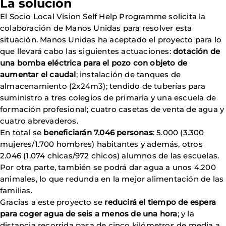
La solución
El Socio Local Vision Self Help Programme solicita la
colaboración de Manos Unidas para resolver esta
situación. Manos Unidas ha aceptado el proyecto para lo
que llevará cabo las siguientes actuaciones:
dotación de
una bomba eléctrica para el pozo con objeto de
aumentar el caudal
; instalación de tanques de
almacenamiento (2x24m3); tendido de tuberías para
suministro a tres colegios de primaria y una escuela de
formación profesional; cuatro casetas de venta de agua y
cuatro abrevaderos.
En total se
beneficiarán 7.046 personas
: 5.000 (3.300
mujeres/1.700 hombres) habitantes y además, otros
2.046 (1.074 chicas/972 chicos) alumnos de las escuelas.
Por otra parte, también se podrá dar agua a unos 4.200
animales, lo que redunda en la mejor alimentación de las
familias.
Gracias a este proyecto se
reducirá el tiempo de espera
para coger agua de seis a menos de una hora
; y la
distancia recorrida pasa de cinco kilómetros de media a