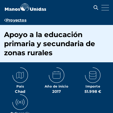
Pasar
al
contenido
principal
Ruta
Proyectos
de
Apoyo a la educación
navegación
primaria y secundaria de
zonas rurales
País
Año de inicio
Importe
Chad
2017
51.998 €