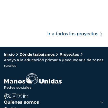
Ir a todos los proyectos
Ruta
Inicio
Dónde trabajamos
Proyectos
Apoyo a la educación primaria y secundaria de zonas
de
rurales
navegación
Redes sociales
Navegación
Quienes somos
principal