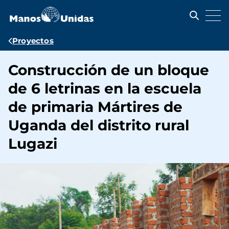
Pasar
al
contenido
principal
Ruta
Proyectos
de
Construcción de un bloque
navegación
de 6 letrinas en la escuela
de primaria Mártires de
Uganda del distrito rural
Lugazi