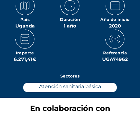
País
Duración
Año de inicio
Uganda
1 año
2020
Importe
Referencia
6.271,41€
UGA74962
Sectores
Atención sanitaria básica
En colaboración con