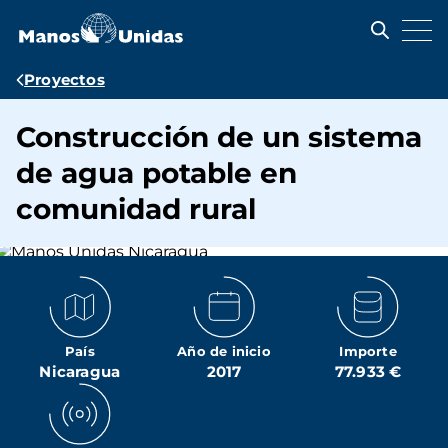
Pasar
al
contenido
principal
Ruta
Proyectos
de
Construcción de un sistema
navegación
de agua potable en
comunidad rural
País
Año de inicio
Importe
Nicaragua
2017
77.933 €