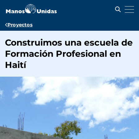
Pasar
al
contenido
principal
Ruta
Proyectos
de
Construimos una escuela de
navegación
Formación Profesional en
Haití