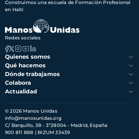
Construimos una escuela de Formación Profesional
de
en Haití
navegación
Redes sociales
Navegación
Quienes somos
principal
Qué hacemos
Dónde trabajamos
Colabora
Actualidad
Información
© 2026 Manos Unidas
de
info@manosunidas.org
contacto
C/ Barquillo, 38 - 3º28004 - Madrid, España
900 811 888
BIZUM 33439