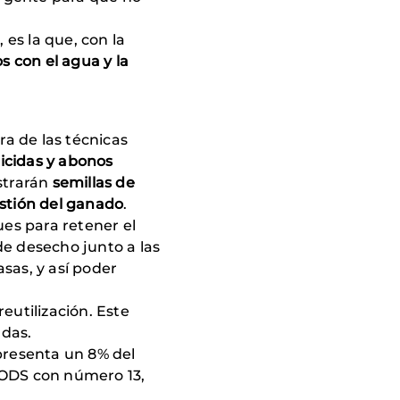
es la que, con la
s con el agua y la
ra de las técnicas
icidas y abonos
strarán
semillas de
estión del ganado
.
ues para retener el
de desecho junto a las
sas, y así poder
eutilización. Este
adas.
epresenta un 8% del
l ODS con número 13,