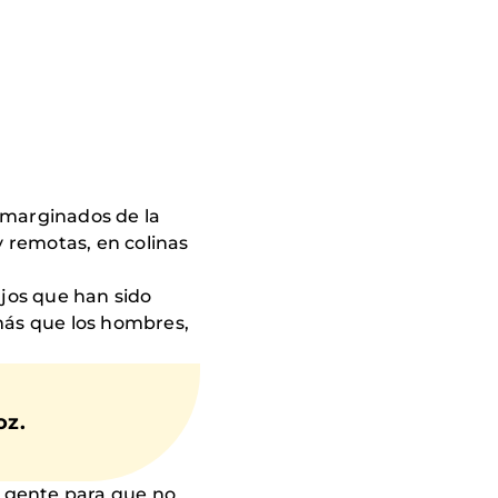
y marginados de la
 remotas, en colinas
ajos que han sido
más que los hombres,
oz.
a gente para que no