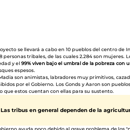
royecto se llevará a cabo en 10 pueblos del centro de I
8 personas tribales, de las cuales 2.284 son mujeres. 
edad y el
99% viven bajo el umbral de la pobreza con u
sques espesos.
Madia son animistas, labradores muy primitivos, cazad
ibidos por el Gobierno. Los Gonds y Aaron son pueblo
lo que estos cuentan con ellas para su sustento.
Las tribus en general dependen de la agricultur
obierno ayuda poco debido al grave problema de los "n