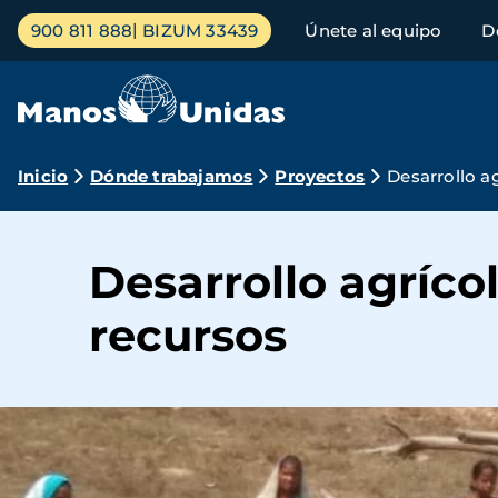
Pasar
Menú
900 811 888
BIZUM 33439
Únete al equipo
D
al
principal
contenido
principal
Ruta
Inicio
Dónde trabajamos
Proyectos
Desarrollo ag
de
navegación
Desarrollo agrícol
recursos