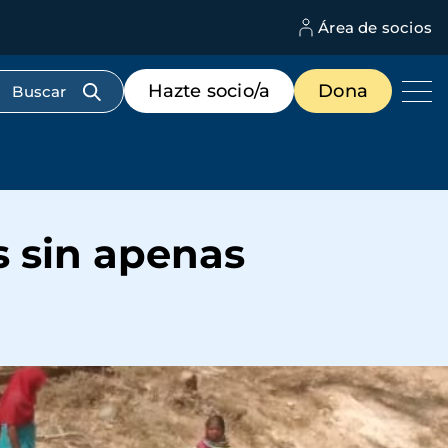
Área de socios
M
d
c
Menú
Hazte socio/a
Dona
d
de
us
destacados
cabecera
es sin apenas