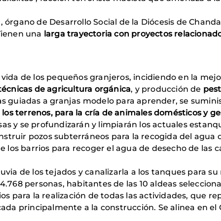
 órgano de Desarrollo Social de la Diócesis de Chanda, 
 Tienen una
larga trayectoria con proyectos relacionado
vida de los pequeños granjeros, incidiendo en la mejo
técnicas de agricultura orgánica
, y producción de
pest
itas guiadas a granjas modelo para aprender, se sumini
r los terrenos, para la cría de animales domésticos y g
as y se profundizarán y limpiarán los actuales estanq
construir pozos subterráneos para la recogida del agua 
e los barrios para recoger el agua de desecho de las ca
ia de los tejados y canalizarla a los tanques para su r
4.768 personas, habitantes de las 10 aldeas seleccion
os para la realización de todas las actividades, que r
cada principalmente a la construcción. Se alinea en e