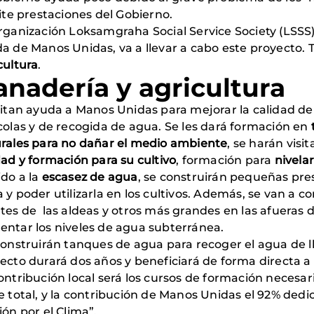
cite prestaciones del Gobierno.
rganización Loksamgraha Social Service Society (LSSS),
a de Manos Unidas, va a llevar a cabo este proyecto.
cultura
.
anadería y agricultura
citan ayuda a Manos Unidas para mejorar la calidad de 
colas y de recogida de agua. Se les dará formación en
rales para no dañar el medio ambiente
, se harán vis
dad y formación para su cultivo
, formación para
nivela
do a la
escasez de agua
, se construirán pequeñas pres
 y poder utilizarla en los cultivos. Además, se van a 
tes de las aldeas y otros más grandes en las afueras d
ntar los niveles de agua subterránea.
onstruirán tanques de agua para recoger el agua de lluv
ecto durará dos años y beneficiará de forma directa a 
ontribución local será los cursos de formación necesari
e total, y la contribución de Manos Unidas el 92% dedi
ión por el Clima”.