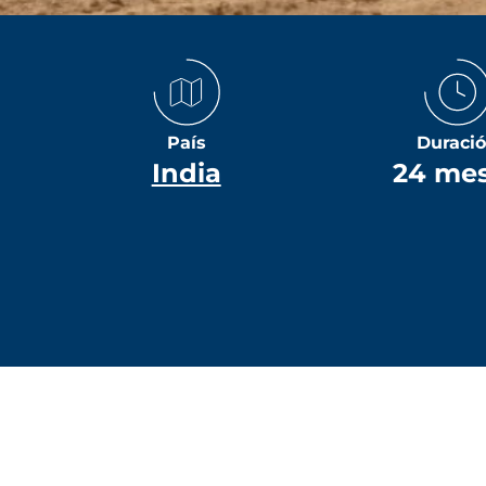
País
Duraci
India
24 me