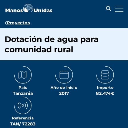
Pasar
al
contenido
principal
Ruta
Proyectos
de
Dotación de agua para
navegación
comunidad rural
País
Año de inicio
Importe
Tanzania
2017
82.474€
Referencia
TAN/ 72283