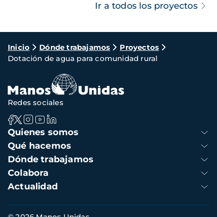
Ir a todos los proyectos
Ruta
Inicio
Dónde trabajamos
Proyectos
Dotación de agua para comunidad rural
de
navegación
Redes sociales
Navegación
Quienes somos
principal
Qué hacemos
Dónde trabajamos
Colabora
Actualidad
Información
© 2026 Manos Unidas