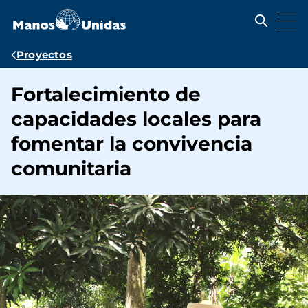
Pasar
al
contenido
principal
Ruta
Proyectos
de
Fortalecimiento de
navegación
capacidades locales para
fomentar la convivencia
comunitaria