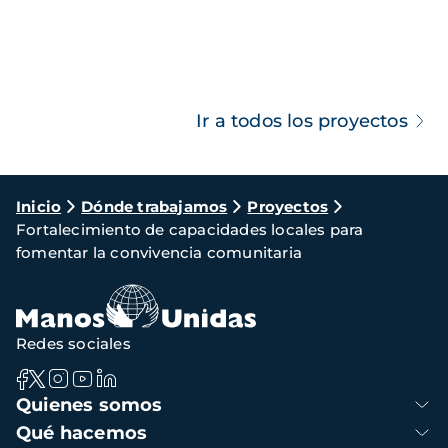
Ir a todos los proyectos
Ruta
Inicio
Dónde trabajamos
Proyectos
Fortalecimiento de capacidades locales para
de
fomentar la convivencia comunitaria
navegación
Redes sociales
Navegación
Quienes somos
principal
Qué hacemos