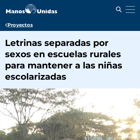
Pasar
al
contenido
principal
Ruta
Proyectos
de
Letrinas separadas por
navegación
sexos en escuelas rurales
para mantener a las niñas
escolarizadas